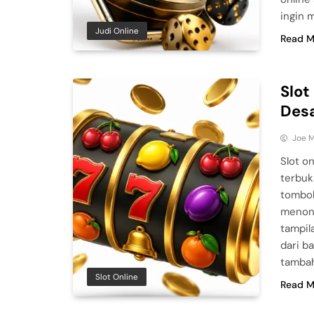
ingin m
Judi Online
Read M
Slot
Desa
Joe 
Slot o
terbuk
tombol
menonj
tampil
dari ba
tambah
Slot Online
Read M