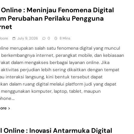
 Online : Meninjau Fenomena Digital
m Perubahan Perilaku Pengguna
rnet
Moore
July 9, 2026
0
8 Mins
nline merupakan salah satu fenomena digital yang muncul
g berkembangnya internet, perangkat mobile, dan kebiasaan
akat dalam mengakses berbagai layanan online. Jika
 aktivitas perjudian lebih sering dikaitkan dengan tempat
atau interaksi langsung, kini bentuk tersebut dapat
kan dalam ruang digital melalui platform judi yang dapat
 menggunakan komputer, laptop, tablet, maupun
phone….
ore
l Online : Inovasi Antarmuka Digital