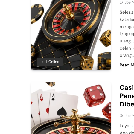
Joe 
Selesa
kata l
mengar
lengka
ulang.
celah k
orang
Judi Online
Read M
Casi
Pane
Dibe
Joe 
Layar 
Ada de