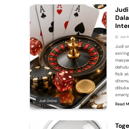
Judi
Dala
Inte
Joe 
Judi o
seirin
masyar
dahulu
fisik 
ditemu
dibuka
smart
Judi Online
Read M
Toge