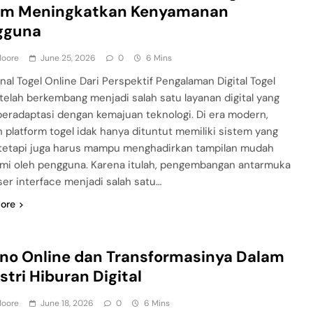
am Meningkatkan Kenyamanan
gguna
Moore
June 25, 2026
0
6 Mins
al Togel Online Dari Perspektif Pengalaman Digital Togel
 telah berkembang menjadi salah satu layanan digital yang
beradaptasi dengan kemajuan teknologi. Di era modern,
 platform togel idak hanya dituntut memiliki sistem yang
, tetapi juga harus mampu menghadirkan tampilan mudah
mi oleh pengguna. Karena itulah, pengembangan antarmuka
ser interface menjadi salah satu…
ore
no Online dan Transformasinya Dalam
stri Hiburan Digital
Moore
June 18, 2026
0
6 Mins