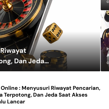
H
 Riwayat
tong, Dan Jeda
ar
 Online : Menyusuri Riwayat Pencarian,
a Terpotong, Dan Jeda Saat Akses
alu Lancar