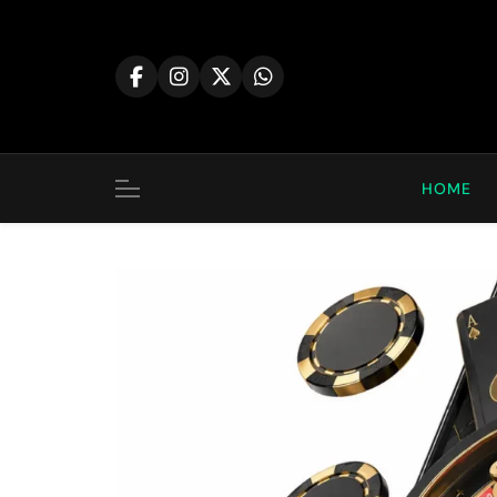
Skip
to
content
HOME