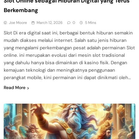
Slot Online sebagai Hiburan Digital yang Terus
Berkembang
Joe Moore
March 12, 2026
0
5 Mins
Slot Di era digital saat ini, berbagai bentuk hiburan semakin
mudah diakses melalui internet. Salah satu jenis hiburan
yang mengalami perkembangan pesat adalah permainan Slot
online. ini merupakan evolusi dari mesin slot tradisional
yang dahulu hanya bisa dimainkan di kasino fisik. Dengan
kemajuan teknologi dan meningkatnya penggunaan
perangkat mobile, kini permainan ini dapat dinikmati oleh…
Read More