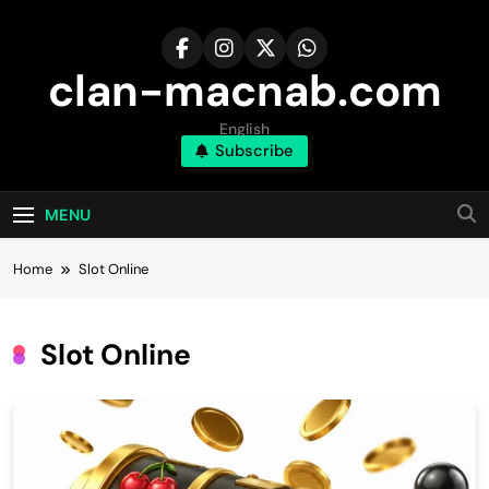
Skip
to
content
clan-macnab.com
English
Subscribe
MENU
Home
Slot Online
Slot Online