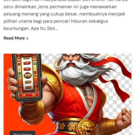
seru dimainkan, jenis permainan ini juga menawarkan
peluang menang yang cukup besar, membuatnya menjadi
pilihan utama bagi para pencari hiburan sekaligus
keuntungan. Apa Itu Slot…
Read More
Slot Online