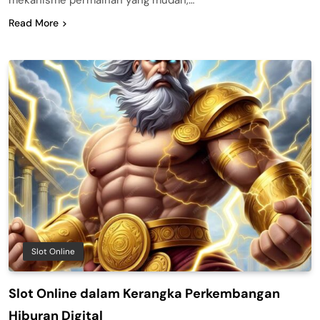
Read More
Slot Online
Slot Online dalam Kerangka Perkembangan
Hiburan Digital