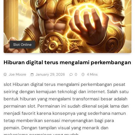
Slot Online
Hiburan digital terus mengalami perkembangan
Joe Moore
January 29, 2026
0
4 Mins
slot Hiburan digital terus mengalami perkembangan pesat
seiring dengan kemajuan teknologi dan internet. Salah satu
bentuk hiburan yang mengalami transformasi besar adalah
permainan slot. Permainan ini sudah dikenal sejak lama dan
menjadi favorit karena konsepnya yang sederhana namun
tetap memberikan sensasi menyenangkan bagi para
pemain. Dengan tampilan visual yang menarik dan
mekanisme permainan yang mudah,…