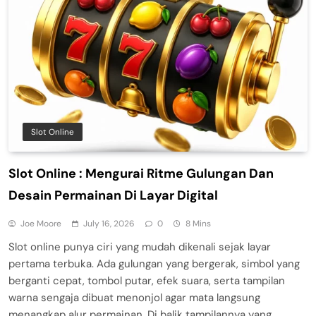
Slot Online
Slot Online : Mengurai Ritme Gulungan Dan
Desain Permainan Di Layar Digital
Joe Moore
July 16, 2026
0
8 Mins
Slot online punya ciri yang mudah dikenali sejak layar
pertama terbuka. Ada gulungan yang bergerak, simbol yang
berganti cepat, tombol putar, efek suara, serta tampilan
warna sengaja dibuat menonjol agar mata langsung
menangkap alur permainan. Di balik tampilannya yang