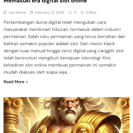
Memasuki era digital slot online
Joe Moore
February 12, 2026
0
5 Mins
Perkembangan dunia digital telah mengubah cara
masyarakat menikmati hiburan, termasuk dalam industri
permainan. Salah satu permainan yang terus bertahan dan
bahkan semakin populer adalah slot. Dari mesin klasik
dengan tuas manual hingga versi digital yang canggih, slot
telah berevolusi mengikuti kemajuan teknologi. Kini,
kehadiran slot online membuat permainan ini semakin
mudah diakses oleh siapa saja…
Read More