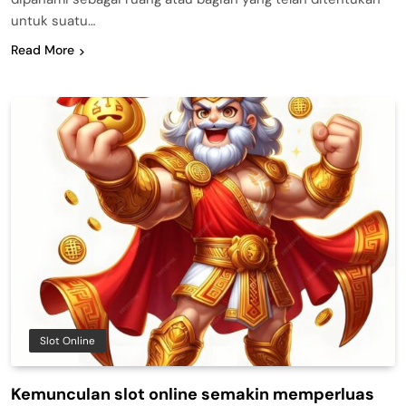
untuk suatu…
Read More
Slot Online
Kemunculan slot online semakin memperluas