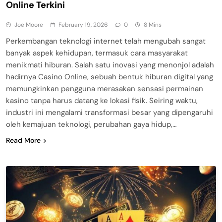
Online Terkini
Joe Moore
February 19, 2026
0
8 Mins
Perkembangan teknologi internet telah mengubah sangat
banyak aspek kehidupan, termasuk cara masyarakat
menikmati hiburan. Salah satu inovasi yang menonjol adalah
hadirnya Casino Online, sebuah bentuk hiburan digital yang
memungkinkan pengguna merasakan sensasi permainan
kasino tanpa harus datang ke lokasi fisik. Seiring waktu,
industri ini mengalami transformasi besar yang dipengaruhi
oleh kemajuan teknologi, perubahan gaya hidup,…
Read More