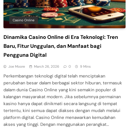
Casino Online
Dinamika Casino Online di Era Teknologi: Tren
Baru, Fitur Unggulan, dan Manfaat bagi
Pengguna Digital
Joe Moore
March 26, 2026
0
9 Mins
Perkembangan teknologi digital telah menciptakan
perubahan besar dalam berbagai sektor hiburan, termasuk
dalam dunia Casino Online yang kini semakin populer di
kalangan masyarakat modern. Jika sebelumnya permainan
kasino hanya dapat dinikmati secara langsung di tempat
tertentu, kini semua dapat diakses dengan mudah melalui
platform digital. Casino Online menawarkan kemudahan
akses yang tinggi. Dengan menggunakan perangkat…