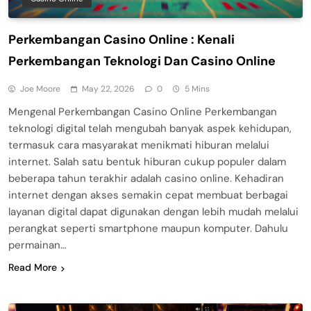
Perkembangan Casino Online : Kenali
Perkembangan Teknologi Dan Casino Online
Joe Moore
May 22, 2026
0
5 Mins
Mengenal Perkembangan Casino Online Perkembangan
teknologi digital telah mengubah banyak aspek kehidupan,
termasuk cara masyarakat menikmati hiburan melalui
internet. Salah satu bentuk hiburan cukup populer dalam
beberapa tahun terakhir adalah casino online. Kehadiran
internet dengan akses semakin cepat membuat berbagai
layanan digital dapat digunakan dengan lebih mudah melalui
perangkat seperti smartphone maupun komputer. Dahulu
permainan…
Read More