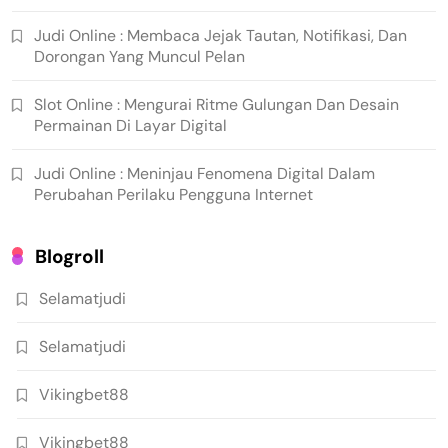
Judi Online : Membaca Jejak Tautan, Notifikasi, Dan
Dorongan Yang Muncul Pelan
Slot Online : Mengurai Ritme Gulungan Dan Desain
Permainan Di Layar Digital
Judi Online : Meninjau Fenomena Digital Dalam
Perubahan Perilaku Pengguna Internet
Blogroll
Selamatjudi
Selamatjudi
Vikingbet88
Vikingbet88