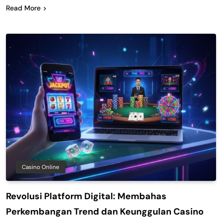
Read More
Casino Online
Revolusi Platform Digital: Membahas
Perkembangan Trend dan Keunggulan Casino