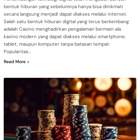
bentuk hiburan yang sebelumnya hanya bisa dinikmati
secara langsung menjadi dapat diakses melalui internet.
Salah satu bentuk hiburan digital yang terus berkembang
adalah Casino menghadirkan pengalaman bermain ala
kasino modern yang dapat diakses melalui smartphone,
tablet, maupun komputer tanpa batasan tempat.
Popularitas…
Read More