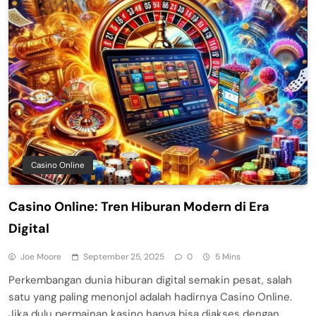
Casino Online
Casino Online: Tren Hiburan Modern di Era
Digital
Joe Moore
September 25, 2025
0
5 Mins
Perkembangan dunia hiburan digital semakin pesat, salah
satu yang paling menonjol adalah hadirnya Casino Online.
Jika dulu permainan kasino hanya bisa diakses dengan