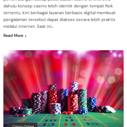
dahulu konsep casino lebih identik dengan tempat fisik
tertentu, kini berbagai layanan berbasis digital membuat
pengalaman tersebut dapat diakses secara lebih praktis
melalui internet. Saat ini…
Read More
Casino Online