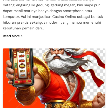
datang langsung ke gedung-gedung megah, kini siapa pun
dapat menikmatinya hanya dengan smartphone atau
komputer. Hal ini menjadikan Casino Online sebagai bentuk
hiburan praktis sekaligus modern yang mampu memenuhi
kebutuhan pemain dari…
Read More