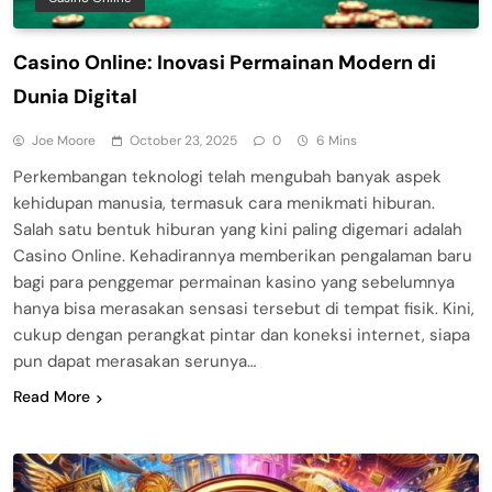
Casino Online: Inovasi Permainan Modern di
Dunia Digital
Joe Moore
October 23, 2025
0
6 Mins
Perkembangan teknologi telah mengubah banyak aspek
kehidupan manusia, termasuk cara menikmati hiburan.
Salah satu bentuk hiburan yang kini paling digemari adalah
Casino Online. Kehadirannya memberikan pengalaman baru
bagi para penggemar permainan kasino yang sebelumnya
hanya bisa merasakan sensasi tersebut di tempat fisik. Kini,
cukup dengan perangkat pintar dan koneksi internet, siapa
pun dapat merasakan serunya…
Read More