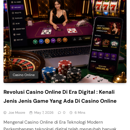
Casino Online
Revolusi Casino Online Di Era Digital : Kenali
Jenis Jenis Game Yang Ada Di Casino Online
Joe Moore
May 7, 2026
0
6 Mins
Mengenal Casino Online di Era Teknologi Modern
Perkembangan teknologi digital telah mengubah banyak