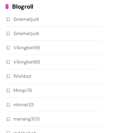
Blogroll
Selamatjudi
Selamatjudi
Vikingbet88
Vikingbet88
Wishbet
Mimpi78
nikmat33
menang303