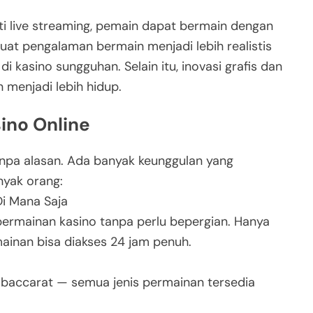
i live streaming, pemain dapat bermain dengan
buat pengalaman bermain menjadi lebih realistis
 kasino sungguhan. Selain itu, inovasi grafis dan
menjadi lebih hidup.
ino Online
anpa alasan. Ada banyak keunggulan yang
nyak orang:
i Mana Saja
ermainan kasino tanpa perlu bepergian. Hanya
ainan bisa diakses 24 jam penuh.
gga baccarat — semua jenis permainan tersedia