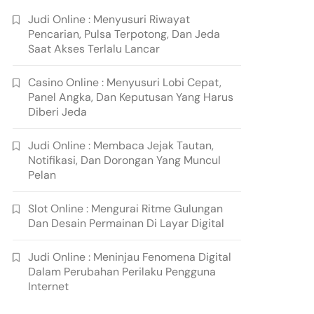
Judi Online : Menyusuri Riwayat
Pencarian, Pulsa Terpotong, Dan Jeda
Saat Akses Terlalu Lancar
Casino Online : Menyusuri Lobi Cepat,
Panel Angka, Dan Keputusan Yang Harus
Diberi Jeda
Judi Online : Membaca Jejak Tautan,
Notifikasi, Dan Dorongan Yang Muncul
Pelan
Slot Online : Mengurai Ritme Gulungan
Dan Desain Permainan Di Layar Digital
Judi Online : Meninjau Fenomena Digital
Dalam Perubahan Perilaku Pengguna
Internet