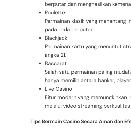
berputar dan menghasilkan kemena
Roulette
Permainan klasik yang menantang in
pada roda berputar.
Blackjack
Permainan kartu yang menuntut str
angka 21.
Baccarat
Salah satu permainan paling muda
hanya memilih antara banker, player,
Live Casino
Fitur modern yang memungkinkan in
melalui video streaming berkualitas 
Tips Bermain Casino Secara Aman dan Efe