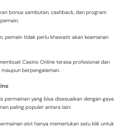
rkan bonus sambutan, cashback, dan program
 pemain.
n, pemain tidak perlu khawatir akan keamanan
embuat Casino Online terasa profesional dan
u maupun berpengalaman.
sino
is permainan yang bisa disesuaikan dengan gaya
an paling populer antara lain:
ermainan slot hanya memerlukan satu klik untuk