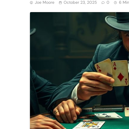
Joe Moore
October 23, 2025
0
6 Mi