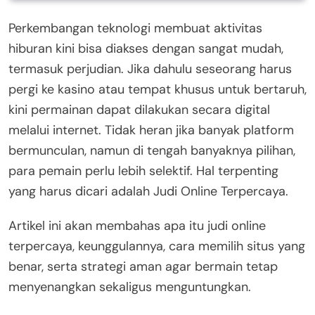
Perkembangan teknologi membuat aktivitas
hiburan kini bisa diakses dengan sangat mudah,
termasuk perjudian. Jika dahulu seseorang harus
pergi ke kasino atau tempat khusus untuk bertaruh,
kini permainan dapat dilakukan secara digital
melalui internet. Tidak heran jika banyak platform
bermunculan, namun di tengah banyaknya pilihan,
para pemain perlu lebih selektif. Hal terpenting
yang harus dicari adalah Judi Online Terpercaya.
Artikel ini akan membahas apa itu judi online
terpercaya, keunggulannya, cara memilih situs yang
benar, serta strategi aman agar bermain tetap
menyenangkan sekaligus menguntungkan.