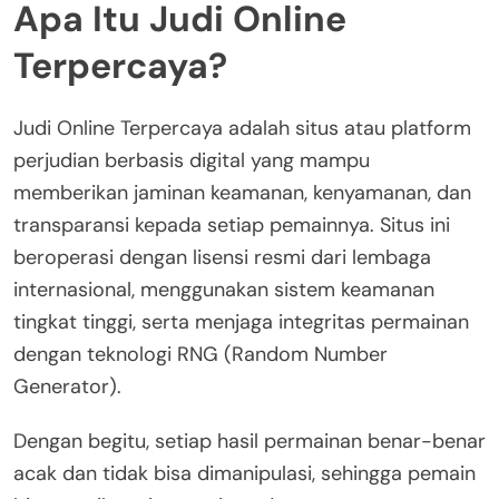
Apa Itu Judi Online
Terpercaya?
Judi Online Terpercaya adalah situs atau platform
perjudian berbasis digital yang mampu
memberikan jaminan keamanan, kenyamanan, dan
transparansi kepada setiap pemainnya. Situs ini
beroperasi dengan lisensi resmi dari lembaga
internasional, menggunakan sistem keamanan
tingkat tinggi, serta menjaga integritas permainan
dengan teknologi RNG (Random Number
Generator).
Dengan begitu, setiap hasil permainan benar-benar
acak dan tidak bisa dimanipulasi, sehingga pemain