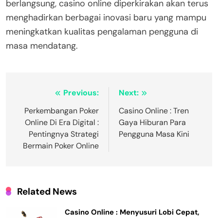
berlangsung, casino online diperkirakan akan terus
menghadirkan berbagai inovasi baru yang mampu
meningkatkan kualitas pengalaman pengguna di
masa mendatang.
Post
Previous:
Next:
navigation
Perkembangan Poker
Casino Online : Tren
Online Di Era Digital :
Gaya Hiburan Para
Pentingnya Strategi
Pengguna Masa Kini
Bermain Poker Online
Related News
Casino Online : Menyusuri Lobi Cepat,