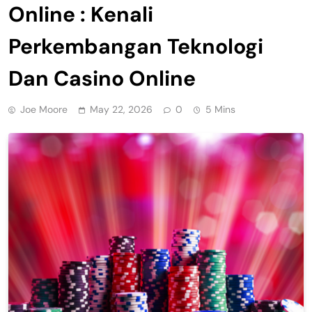
Online : Kenali
Perkembangan Teknologi
Dan Casino Online
Joe Moore
May 22, 2026
0
5 Mins