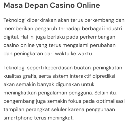
Masa Depan Casino Online
Teknologi diperkirakan akan terus berkembang dan
memberikan pengaruh terhadap berbagai industri
digital. Hal ini juga berlaku pada perkembangan
casino online yang terus mengalami perubahan
dan peningkatan dari waktu ke waktu.
Teknologi seperti kecerdasan buatan, peningkatan
kualitas grafis, serta sistem interaktif diprediksi
akan semakin banyak digunakan untuk
meningkatkan pengalaman pengguna. Selain itu,
pengembang juga semakin fokus pada optimalisasi
tampilan perangkat seluler karena penggunaan
smartphone terus meningkat.