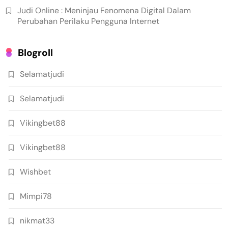
Judi Online : Meninjau Fenomena Digital Dalam
Perubahan Perilaku Pengguna Internet
Blogroll
Selamatjudi
Selamatjudi
Vikingbet88
Vikingbet88
Wishbet
Mimpi78
nikmat33