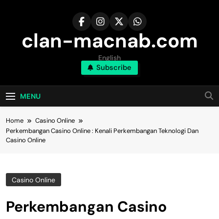
Skip
to
content
clan-macnab.com
English
Subscribe
MENU
Home
Casino Online
Perkembangan Casino Online : Kenali Perkembangan Teknologi Dan
Casino Online
Casino Online
Perkembangan Casino