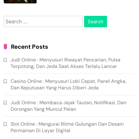
Search
for:
Recent Posts
Judi Online : Menyusuri Riwayat Pencarian, Pulsa
Terpotong, Dan Jeda Saat Akses Terlalu Lancar
Casino Online : Menyusuri Lobi Cepat, Panel Angka,
Dan Keputusan Yang Harus Diberi Jeda
Judi Online : Membaca Jejak Tautan, Notifikasi, Dan
Dorongan Yang Muncul Pelan
Slot Online : Mengurai Ritme Gulungan Dan Desain
Permainan Di Layar Digital