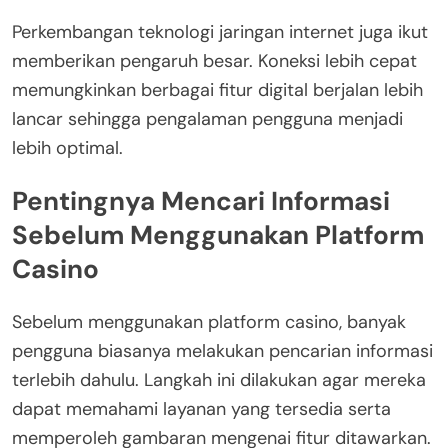
Perkembangan teknologi jaringan internet juga ikut
memberikan pengaruh besar. Koneksi lebih cepat
memungkinkan berbagai fitur digital berjalan lebih
lancar sehingga pengalaman pengguna menjadi
lebih optimal.
Pentingnya Mencari Informasi
Sebelum Menggunakan Platform
Casino
Sebelum menggunakan platform casino, banyak
pengguna biasanya melakukan pencarian informasi
terlebih dahulu. Langkah ini dilakukan agar mereka
dapat memahami layanan yang tersedia serta
memperoleh gambaran mengenai fitur ditawarkan.