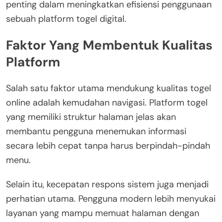
penting dalam meningkatkan efisiensi penggunaan
sebuah platform togel digital.
Faktor Yang Membentuk Kualitas
Platform
Salah satu faktor utama mendukung kualitas togel
online adalah kemudahan navigasi. Platform togel
yang memiliki struktur halaman jelas akan
membantu pengguna menemukan informasi
secara lebih cepat tanpa harus berpindah-pindah
menu.
Selain itu, kecepatan respons sistem juga menjadi
perhatian utama. Pengguna modern lebih menyukai
layanan yang mampu memuat halaman dengan