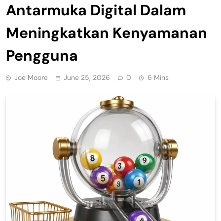
Antarmuka Digital Dalam
Meningkatkan Kenyamanan
Pengguna
Joe Moore
June 25, 2026
0
6 Mins