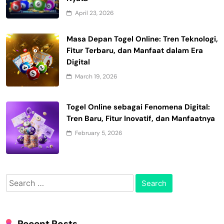
April 23, 2026
Masa Depan Togel Online: Tren Teknologi,
Fitur Terbaru, dan Manfaat dalam Era
Digital
March 19, 2026
Togel Online sebagai Fenomena Digital:
Tren Baru, Fitur Inovatif, dan Manfaatnya
February 5, 2026
Search
for:
Recent Posts