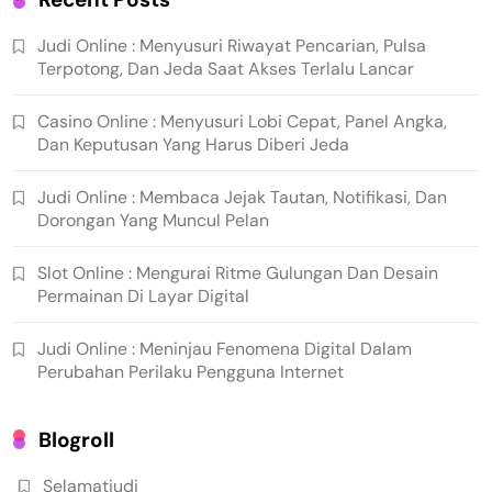
Judi Online : Menyusuri Riwayat Pencarian, Pulsa
Terpotong, Dan Jeda Saat Akses Terlalu Lancar
Casino Online : Menyusuri Lobi Cepat, Panel Angka,
Dan Keputusan Yang Harus Diberi Jeda
Judi Online : Membaca Jejak Tautan, Notifikasi, Dan
Dorongan Yang Muncul Pelan
Slot Online : Mengurai Ritme Gulungan Dan Desain
Permainan Di Layar Digital
Judi Online : Meninjau Fenomena Digital Dalam
Perubahan Perilaku Pengguna Internet
Blogroll
Selamatjudi