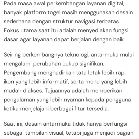
Pada masa awal perkembangan layanan digital,
banyak platform togel masih menggunakan desain
sederhana dengan struktur navigasi terbatas.
Fokus utama saat itu adalah menyediakan fungsi
dasar agar layanan dapat berjalan dengan baik.
Seiring berkembangnya teknologi, antarmuka mulai
mengalami perubahan cukup signifikan.
Pengembang menghadirkan tata letak lebih rapi,
ikon yang lebih informatif, serta menu yang lebih
mudah diakses. Tujuannya adalah memberikan
pengalaman yang lebih nyaman kepada pengguna
ketika menjelajahi berbagai fitur tersedia.
Saat ini, desain antarmuka tidak hanya berfungsi
sebagai tampilan visual, tetapi juga menjadi bagian