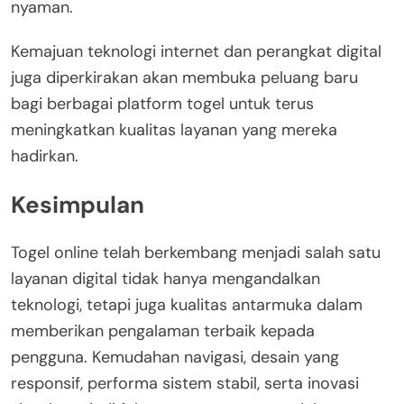
nyaman.
Kemajuan teknologi internet dan perangkat digital
juga diperkirakan akan membuka peluang baru
bagi berbagai platform togel untuk terus
meningkatkan kualitas layanan yang mereka
hadirkan.
Kesimpulan
Togel online telah berkembang menjadi salah satu
layanan digital tidak hanya mengandalkan
teknologi, tetapi juga kualitas antarmuka dalam
memberikan pengalaman terbaik kepada
pengguna. Kemudahan navigasi, desain yang
responsif, performa sistem stabil, serta inovasi