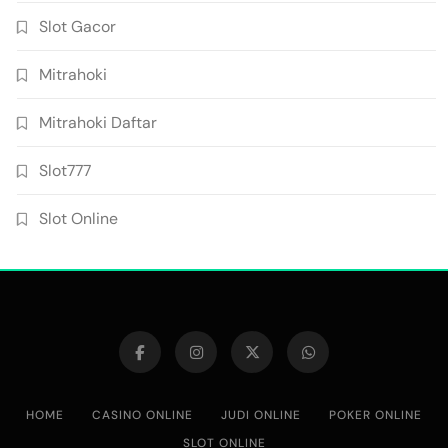
Slot Gacor
Mitrahoki
Mitrahoki Daftar
Slot777
Slot Online
HOME
CASINO ONLINE
JUDI ONLINE
POKER ONLINE
SLOT ONLINE