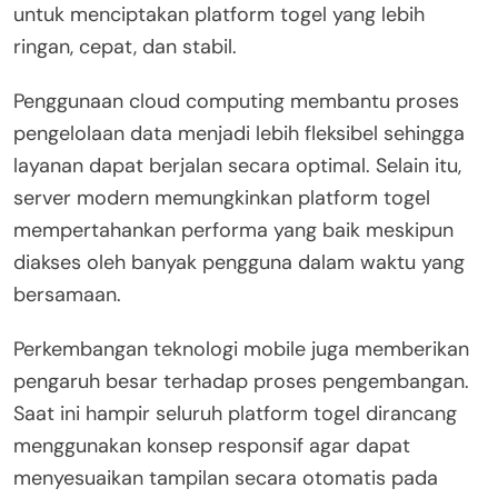
untuk menciptakan platform togel yang lebih
ringan, cepat, dan stabil.
Penggunaan cloud computing membantu proses
pengelolaan data menjadi lebih fleksibel sehingga
layanan dapat berjalan secara optimal. Selain itu,
server modern memungkinkan platform togel
mempertahankan performa yang baik meskipun
diakses oleh banyak pengguna dalam waktu yang
bersamaan.
Perkembangan teknologi mobile juga memberikan
pengaruh besar terhadap proses pengembangan.
Saat ini hampir seluruh platform togel dirancang
menggunakan konsep responsif agar dapat
menyesuaikan tampilan secara otomatis pada