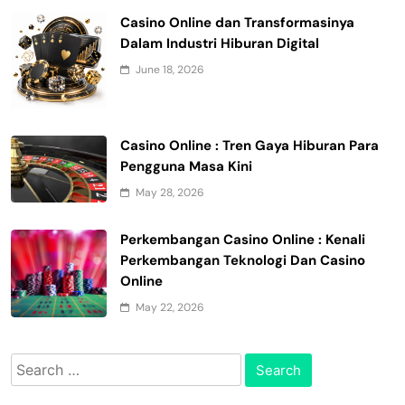
Casino Online dan Transformasinya
Dalam Industri Hiburan Digital
June 18, 2026
Casino Online : Tren Gaya Hiburan Para
Pengguna Masa Kini
May 28, 2026
Perkembangan Casino Online : Kenali
Perkembangan Teknologi Dan Casino
Online
May 22, 2026
Search
for: