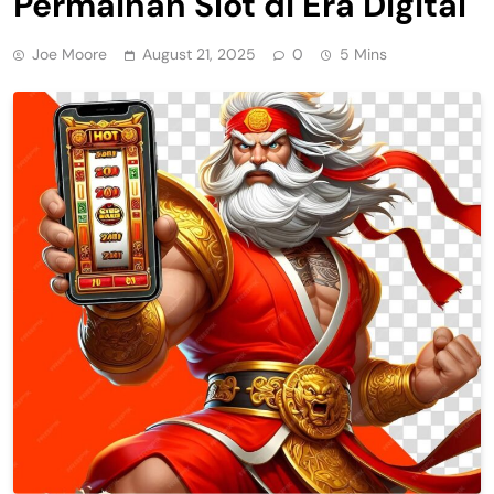
Permainan Slot di Era Digital
Joe Moore
August 21, 2025
0
5 Mins