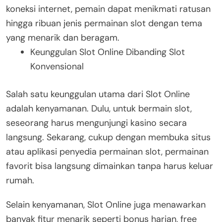
koneksi internet, pemain dapat menikmati ratusan
hingga ribuan jenis permainan slot dengan tema
yang menarik dan beragam.
Keunggulan Slot Online Dibanding Slot
Konvensional
Salah satu keunggulan utama dari Slot Online
adalah kenyamanan. Dulu, untuk bermain slot,
seseorang harus mengunjungi kasino secara
langsung. Sekarang, cukup dengan membuka situs
atau aplikasi penyedia permainan slot, permainan
favorit bisa langsung dimainkan tanpa harus keluar
rumah.
Selain kenyamanan, Slot Online juga menawarkan
banyak fitur menarik seperti bonus harian, free