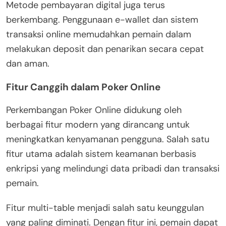
Metode pembayaran digital juga terus
berkembang. Penggunaan e-wallet dan sistem
transaksi online memudahkan pemain dalam
melakukan deposit dan penarikan secara cepat
dan aman.
Fitur Canggih dalam Poker Online
Perkembangan Poker Online didukung oleh
berbagai fitur modern yang dirancang untuk
meningkatkan kenyamanan pengguna. Salah satu
fitur utama adalah sistem keamanan berbasis
enkripsi yang melindungi data pribadi dan transaksi
pemain.
Fitur multi-table menjadi salah satu keunggulan
yang paling diminati. Dengan fitur ini, pemain dapat