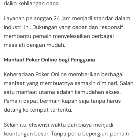
risiko kehilangan dana.
Layanan pelanggan 24 jam menjadi standar dalam
industri ini. Dukungan yang cepat dan responsif
membantu pemain menyelesaikan berbagai
masalah dengan mudah.
Manfaat Poker Online bagi Pengguna
Keberadaan Poker Online memberikan berbagai
manfaat yang membuatnya semakin diminati. Salah
satu manfaat utama adalah kemudahan akses.
Pemain dapat bermain kapan saja tanpa harus
datang ke tempat tertentu.
Selain itu, efisiensi waktu dan biaya menjadi
keuntungan besar. Tanpa perlu bepergian, pemain