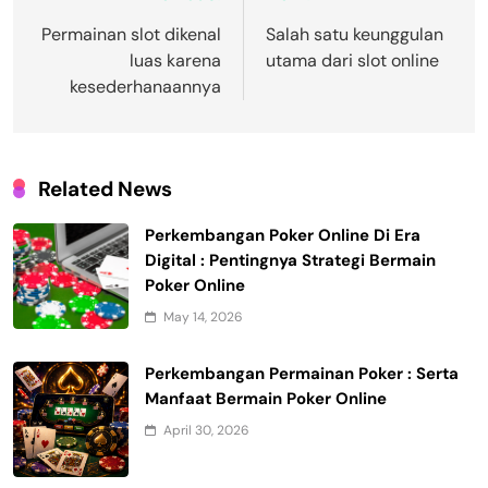
navigation
Permainan slot dikenal
Salah satu keunggulan
luas karena
utama dari slot online
kesederhanaannya
Related News
Perkembangan Poker Online Di Era
Digital : Pentingnya Strategi Bermain
Poker Online
May 14, 2026
Perkembangan Permainan Poker : Serta
Manfaat Bermain Poker Online
April 30, 2026