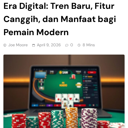
Era Digital: Tren Baru, Fitur
Canggih, dan Manfaat bagi
Pemain Modern
Joe Moore
April 9, 2026
0
8 Mins