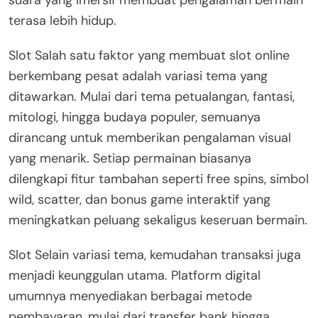
terasa lebih hidup.
Slot Salah satu faktor yang membuat slot online
berkembang pesat adalah variasi tema yang
ditawarkan. Mulai dari tema petualangan, fantasi,
mitologi, hingga budaya populer, semuanya
dirancang untuk memberikan pengalaman visual
yang menarik. Setiap permainan biasanya
dilengkapi fitur tambahan seperti free spins, simbol
wild, scatter, dan bonus game interaktif yang
meningkatkan peluang sekaligus keseruan bermain.
Slot Selain variasi tema, kemudahan transaksi juga
menjadi keunggulan utama. Platform digital
umumnya menyediakan berbagai metode
pembayaran, mulai dari transfer bank hingga