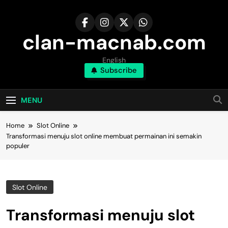
Skip
to
content
clan-macnab.com
English
Subscribe
MENU
Home
Slot Online
Transformasi menuju slot online membuat permainan ini semakin
populer
Slot Online
Transformasi menuju slot