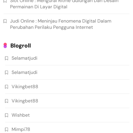
Slot Online : Mengurai Ritme Gulungan Dan Desain
Permainan Di Layar Digital
Judi Online : Meninjau Fenomena Digital Dalam
Perubahan Perilaku Pengguna Internet
Blogroll
Selamatjudi
Selamatjudi
Vikingbet88
Vikingbet88
Wishbet
Mimpi78