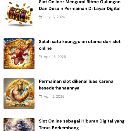
Slot Online : Mengurai Ritme Gulungan
Dan Desain Permainan Di Layar Digital
July 16, 2026
Salah satu keunggulan utama dari slot
online
April 16, 2026
Permainan slot dikenal luas karena
kesederhanaannya
April 2, 2026
Slot Online sebagai Hiburan Digital yang
Terus Berkembang