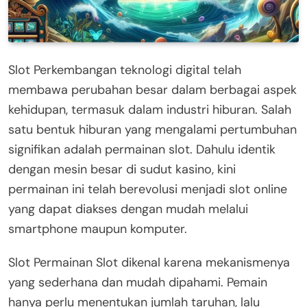
Slot Perkembangan teknologi digital telah
membawa perubahan besar dalam berbagai aspek
kehidupan, termasuk dalam industri hiburan. Salah
satu bentuk hiburan yang mengalami pertumbuhan
signifikan adalah permainan slot. Dahulu identik
dengan mesin besar di sudut kasino, kini
permainan ini telah berevolusi menjadi slot online
yang dapat diakses dengan mudah melalui
smartphone maupun komputer.
Slot Permainan Slot dikenal karena mekanismenya
yang sederhana dan mudah dipahami. Pemain
hanya perlu menentukan jumlah taruhan, lalu