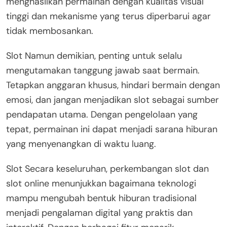
menghasilkan permainan dengan kualitas visual
tinggi dan mekanisme yang terus diperbarui agar
tidak membosankan.
Slot Namun demikian, penting untuk selalu
mengutamakan tanggung jawab saat bermain.
Tetapkan anggaran khusus, hindari bermain dengan
emosi, dan jangan menjadikan slot sebagai sumber
pendapatan utama. Dengan pengelolaan yang
tepat, permainan ini dapat menjadi sarana hiburan
yang menyenangkan di waktu luang.
Slot Secara keseluruhan, perkembangan slot dan
slot online menunjukkan bagaimana teknologi
mampu mengubah bentuk hiburan tradisional
menjadi pengalaman digital yang praktis dan