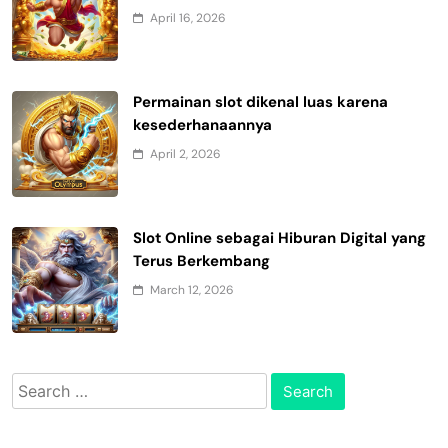
April 16, 2026
Permainan slot dikenal luas karena
kesederhanaannya
April 2, 2026
Slot Online sebagai Hiburan Digital yang
Terus Berkembang
March 12, 2026
Search
for: