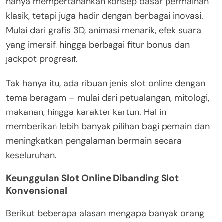
hanya mempertahankan konsep dasar permainan
klasik, tetapi juga hadir dengan berbagai inovasi.
Mulai dari grafis 3D, animasi menarik, efek suara
yang imersif, hingga berbagai fitur bonus dan
jackpot progresif.
Tak hanya itu, ada ribuan jenis slot online dengan
tema beragam – mulai dari petualangan, mitologi,
makanan, hingga karakter kartun. Hal ini
memberikan lebih banyak pilihan bagi pemain dan
meningkatkan pengalaman bermain secara
keseluruhan.
Keunggulan Slot Online Dibanding Slot
Konvensional
Berikut beberapa alasan mengapa banyak orang