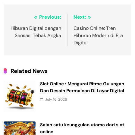
Post
Previous:
Next:
navigation
Hiburan Digital dengan
Casino Online: Tren
Sensasi Tebak Angka
Hiburan Modern di Era
Digital
Related News
Slot Online : Mengurai Ritme Gulungan
Dan Desain Permainan Di Layar Digital
July 16, 2026
Salah satu keunggulan utama dari slot
online