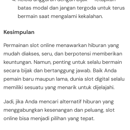
batas modal dan jangan tergoda untuk terus
bermain saat mengalami kekalahan.
Kesimpulan
Permainan slot online menawarkan hiburan yang
mudah diakses, seru, dan berpotensi memberikan
keuntungan. Namun, penting untuk selalu bermain
secara bijak dan bertanggung jawab. Baik Anda
pemain baru maupun lama, dunia slot digital selalu
memiliki sesuatu yang menarik untuk dijelajahi.
Jadi, jika Anda mencari alternatif hiburan yang
menggabungkan kesenangan dan peluang, slot
online bisa menjadi pilihan yang tepat.