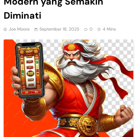
Modern yang Semakin
Diminati
Joe Moore
September 18, 2025
0
4 Mins