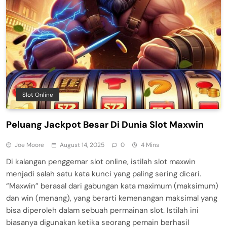
Slot Online
Peluang Jackpot Besar Di Dunia Slot Maxwin
Joe Moore
August 14, 2025
0
4 Mins
Di kalangan penggemar slot online, istilah slot maxwin
menjadi salah satu kata kunci yang paling sering dicari.
“Maxwin” berasal dari gabungan kata maximum (maksimum)
dan win (menang), yang berarti kemenangan maksimal yang
bisa diperoleh dalam sebuah permainan slot. Istilah ini
biasanya digunakan ketika seorang pemain berhasil