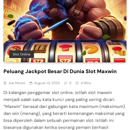
Slot Online
Peluang Jackpot Besar Di Dunia Slot Maxwin
Joe Moore
August 14, 2025
0
4 Mins
Di kalangan penggemar slot online, istilah slot maxwin
menjadi salah satu kata kunci yang paling sering dicari.
“Maxwin” berasal dari gabungan kata maximum (maksimum)
dan win (menang), yang berarti kemenangan maksimal yang
bisa diperoleh dalam sebuah permainan slot. Istilah ini
biasanya digunakan ketika seorang pemain berhasil