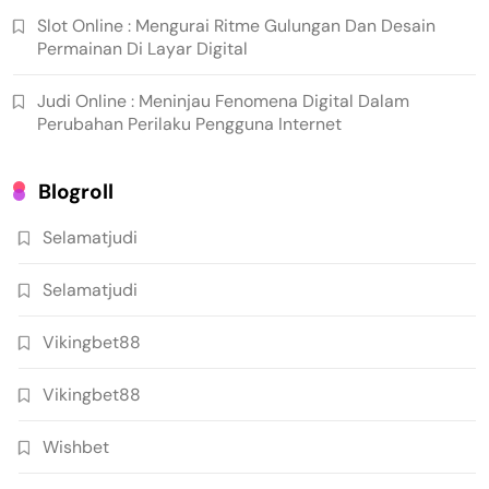
Slot Online : Mengurai Ritme Gulungan Dan Desain
Permainan Di Layar Digital
Judi Online : Meninjau Fenomena Digital Dalam
Perubahan Perilaku Pengguna Internet
Blogroll
Selamatjudi
Selamatjudi
Vikingbet88
Vikingbet88
Wishbet