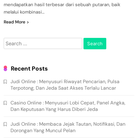
mendapatkan hasil terbesar dari sebuah putaran, baik
melalui kombinasi…
Read More
Search
for:
Recent Posts
Judi Online : Menyusuri Riwayat Pencarian, Pulsa
Terpotong, Dan Jeda Saat Akses Terlalu Lancar
Casino Online : Menyusuri Lobi Cepat, Panel Angka,
Dan Keputusan Yang Harus Diberi Jeda
Judi Online : Membaca Jejak Tautan, Notifikasi, Dan
Dorongan Yang Muncul Pelan