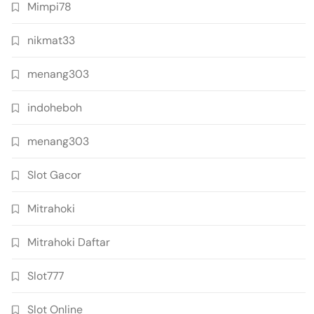
Mimpi78
nikmat33
menang303
indoheboh
menang303
Slot Gacor
Mitrahoki
Mitrahoki Daftar
Slot777
Slot Online